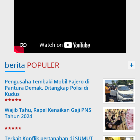
berita
POPULER
+
Pengusaha Tembaki Mobil Pajero di
Pantura Demak, Ditangkap Polisi di
Kudus
Wajib Tahu, Rapel Kenaikan Gaji PNS
Tahun 2024
Terkait Konflik pertanahan di SUMUT,