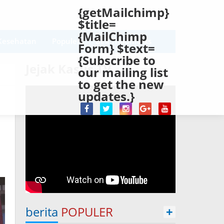
{getMailchimp}
$title=
{MailChimp
Kesehatan
Populer
Beli Tribunnexs
Form} $text=
{Subscribe to
Jejak Kasus TV
our mailing list
to get the new
updates.}
berita
POPULER
+