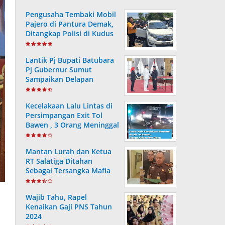
Pengusaha Tembaki Mobil
Pajero di Pantura Demak,
Ditangkap Polisi di Kudus
Lantik Pj Bupati Batubara
Pj Gubernur Sumut
Sampaikan Delapan
Arahan Presiden RI
Kecelakaan Lalu Lintas di
Persimpangan Exit Tol
Bawen , 3 Orang Meninggal
dan 9 Lainnya Alami Luka
Mantan Lurah dan Ketua
RT Salatiga Ditahan
Sebagai Tersangka Mafia
Tanah, Negara Rugi Rp 256
Juta
Wajib Tahu, Rapel
Kenaikan Gaji PNS Tahun
2024