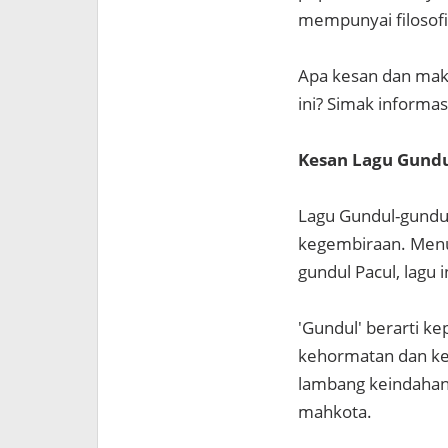
mempunyai filosofi
Apa kesan dan makn
ini? Simak informas
Kesan Lagu Gundu
Lagu Gundul-gundul
kegembiraan. Menur
gundul Pacul, lagu
'Gundul' berarti k
kehormatan dan ke
lambang keindahan 
mahkota.