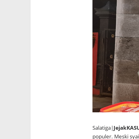
Salatiga|
JejakKAS
populer. Meski sya