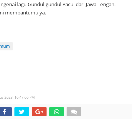
engenai lagu Gundul-gundul Pacul dari Jawa Tengah.
ini membantumu ya.
mum
tus 2023,
10:47:00 PM