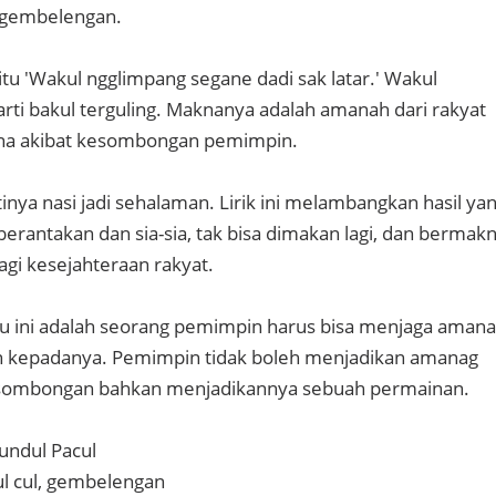
 gembelengan.
aitu 'Wakul ngglimpang segane dadi sak latar.' Wakul
arti bakul terguling. Maknanya adalah amanah dari rakyat
sana akibat kesombongan pemimpin.
tinya nasi jadi sehalaman. Lirik ini melambangkan hasil ya
berantakan dan sia-sia, tak bisa dimakan lagi, dan bermak
agi kesejahteraan rakyat.
agu ini adalah seorang pemimpin harus bisa menjaga aman
an kepadanya. Pemimpin tidak boleh menjadikan amanag
esombongan bahkan menjadikannya sebuah permainan.
gundul Pacul
l cul, gembelengan