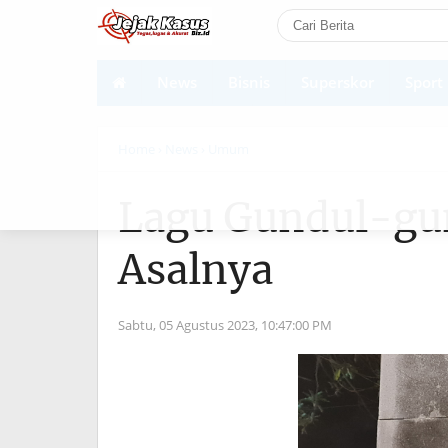
News
Bisnis
Superskor
Sport
Shortcodes
Home
› News
› Umum
Lagu Gundul-gun
Asalnya
Sabtu, 05 Agustus 2023,
10:47:00 PM