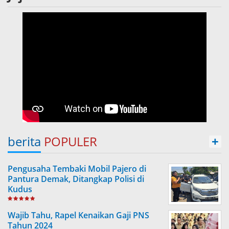
berita
POPULER
+
Pengusaha Tembaki Mobil Pajero di
Pantura Demak, Ditangkap Polisi di
Kudus
Wajib Tahu, Rapel Kenaikan Gaji PNS
Tahun 2024