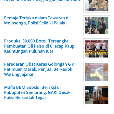
Remaja Terluka dalam Tawuran di
Mojosongo, Polisi Selidiki Pelaku
Produksi 30.000 Botol, Tersangka
Pembuatan Oli Palsu di Cilacap Raup
Keuntungan Puluhan Juta
Peredaran Obat Keras Golongan G di
Patimuan Marak, Penjual Berkedok
Warung Jajanan
Mafia BBM Subsidi Beraksi di
Kabupaten Semarang, GAKI Desak
Polisi Bertindak Tegas