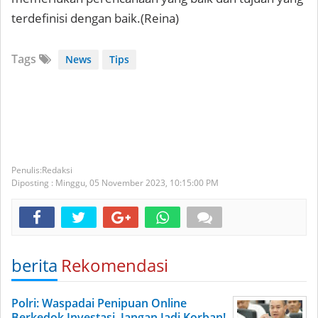
terdefinisi dengan baik.(Reina)
Tags
News
Tips
Redaksi
Diposting :
Minggu, 05 November 2023,
10:15:00 PM
berita
Rekomendasi
Polri: Waspadai Penipuan Online
Berkedok Investasi, Jangan Jadi Korban!