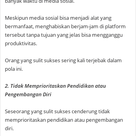
banyak waktu di media sosial.
Meskipun media sosial bisa menjadi alat yang
bermanfaat, menghabiskan berjam-jam di platform
tersebut tanpa tujuan yang jelas bisa mengganggu
produktivitas.
Orang yang sulit sukses sering kali terjebak dalam
pola ini.
2. Tidak Memprioritaskan Pendidikan atau
Pengembangan Diri
Seseorang yang sulit sukses cenderung tidak
memprioritaskan pendidikan atau pengembangan
diri.