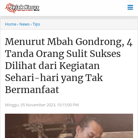
Home
› News
› Tips
Menurut Mbah Gondrong, 4
Tanda Orang Sulit Sukses
Dilihat dari Kegiatan
Sehari-hari yang Tak
Bermanfaat
Minggu, 05 November 2023,
10:15:00 PM