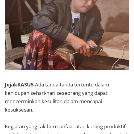
JejakKASUS
-Ada tanda-tanda tertentu dalam
kehidupan sehari-hari seseorang yang dapat
mencerminkan kesulitan dalam mencapai
kesuksesan.
Kegiatan yang tak bermanfaat atau kurang produktif