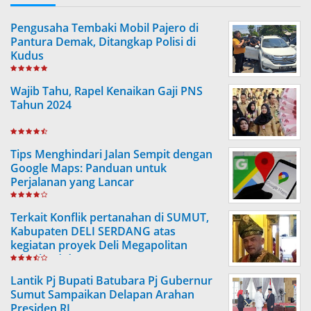
Pengusaha Tembaki Mobil Pajero di
Pantura Demak, Ditangkap Polisi di
Kudus
Wajib Tahu, Rapel Kenaikan Gaji PNS
Tahun 2024
Tips Menghindari Jalan Sempit dengan
Google Maps: Panduan untuk
Perjalanan yang Lancar
Terkait Konflik pertanahan di SUMUT,
Kabupaten DELI SERDANG atas
kegiatan proyek Deli Megapolitan
(Citraland dengan PTPN 2, NDP)
Lantik Pj Bupati Batubara Pj Gubernur
Sumut Sampaikan Delapan Arahan
Presiden RI