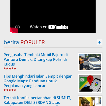
berita
POPULER
+
Pengusaha Tembaki Mobil Pajero di
Pantura Demak, Ditangkap Polisi di
Kudus
Tips Menghindari Jalan Sempit dengan
Google Maps: Panduan untuk
Perjalanan yang Lancar
Terkait Konflik pertanahan di SUMUT,
Kabupaten DELI SERDANG atas