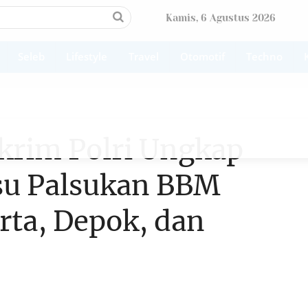
Kamis, 6 Agustus 2026
Seleb
Lifestyle
Travel
Otomotif
Techno
skrim Polri Ungkap
su Palsukan BBM
rta, Depok, dan