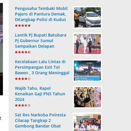
Pengusaha Tembaki Mobil
Pajero di Pantura Demak,
Ditangkap Polisi di Kudus
Lantik Pj Bupati Batubara
Pj Gubernur Sumut
Sampaikan Delapan
Arahan Presiden RI
Kecelakaan Lalu Lintas di
Persimpangan Exit Tol
Bawen , 3 Orang Meninggal
dan 9 Lainnya Alami Luka
Wajib Tahu, Rapel
Kenaikan Gaji PNS Tahun
2024
Sat Res Narkoba Polresta
t
Cilacap Tangkap 2
Gembong Bandar Obat