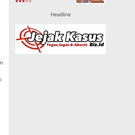
Terlarang dan Amankan
320ribu Butir Obat
Berbahaya
Headline
an
i
.