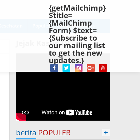
{getMailchimp}
$title=
{MailChimp
Kesehatan
Populer
Beli Tribunnexs
Form} $text=
{Subscribe to
Jejak Kasus TV
our mailing list
to get the new
updates.}
berita
POPULER
+