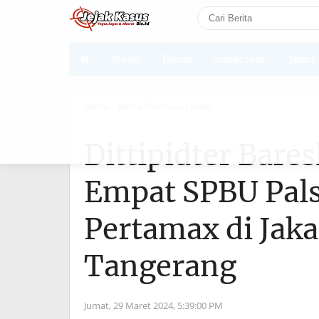
News
Bisnis
Superskor
Sport
Shortcodes
Home
› Berita Peristiwa
› News
Dittipidter Bare
Empat SPBU Pal
Pertamax di Jaka
Tangerang
Jumat, 29 Maret 2024,
5:39:00 PM