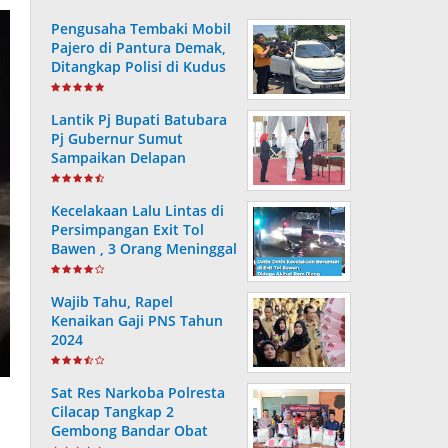
Pengusaha Tembaki Mobil
Pajero di Pantura Demak,
Ditangkap Polisi di Kudus
Lantik Pj Bupati Batubara
Pj Gubernur Sumut
Sampaikan Delapan
Arahan Presiden RI
Kecelakaan Lalu Lintas di
Persimpangan Exit Tol
Bawen , 3 Orang Meninggal
dan 9 Lainnya Alami Luka
Wajib Tahu, Rapel
Kenaikan Gaji PNS Tahun
2024
Sat Res Narkoba Polresta
Cilacap Tangkap 2
Gembong Bandar Obat