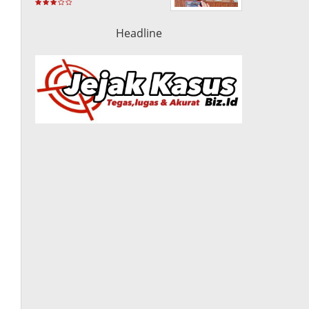
Terlarang dan Amankan
320ribu Butir Obat
Berbahaya
Headline