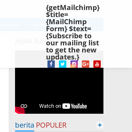
{getMailchimp}
$title=
{MailChimp
Kesehatan
Populer
Beli Tribunnexs
Form} $text=
{Subscribe to
Jejak Kasus TV
our mailing list
to get the new
updates.}
berita
POPULER
+