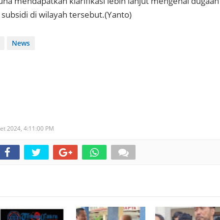
guna mendapatkan klarifikasi lebih lanjut mengenai dugaan
subsidi di wilayah tersebut.(Yanto)
News
et 2024,
4:11:00 PM