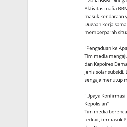
"Mafia BBM Diduga 
Aktivitas mafia BB
masuk kendaraan ya
Dugaan kerja sama
memperparah situa
"Pengaduan ke Apa
Tim media mengaju
dan Kapolres Dema
jenis solar subsid
sengaja menutup ma
"Upaya Konfirmasi 
Kepolisian"
Tim media berenca
terkait, termasuk 