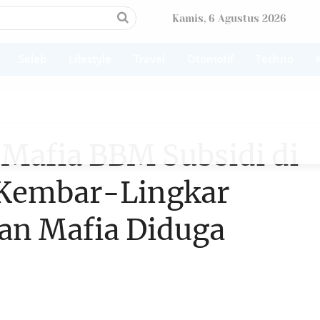
Kamis, 6 Agustus 2026
Seleb
Lifestyle
Travel
Otomotif
Techno
 Mafia BBM Subsidi di
 Kembar-Lingkar
an Mafia Diduga