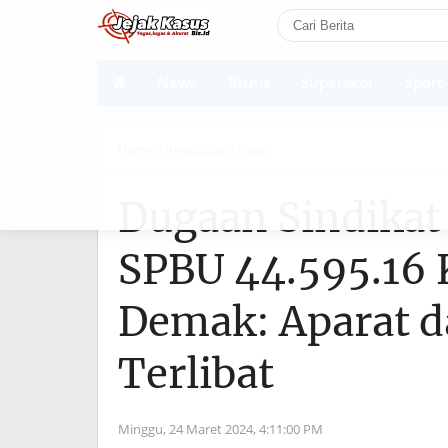
News
Bisnis
Superskor
Sport
Shortcodes
Home
› Investigasi
› News
Dugaan Sindikat
SPBU 44.595.16
Demak: Aparat d
Terlibat
Minggu, 24 Maret 2024,
4:11:00 PM