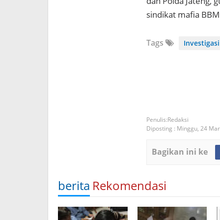
dan Polda Jateng, 
sindikat mafia BBM 
Tags
Investigasi
Redaksi
Diposting :
Minggu, 24 Mar
Bagikan ini ke
berita
Rekomendasi