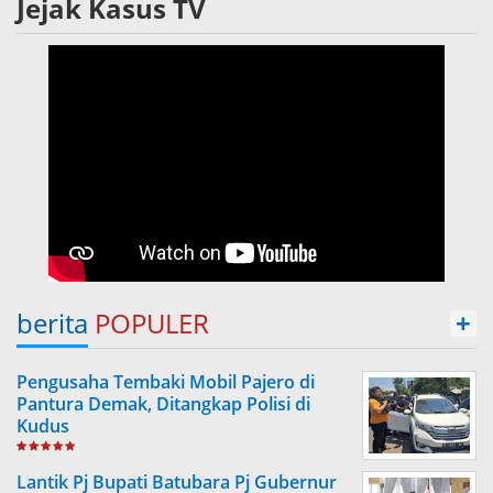
Jejak Kasus TV
berita
POPULER
+
Pengusaha Tembaki Mobil Pajero di
Pantura Demak, Ditangkap Polisi di
Kudus
Lantik Pj Bupati Batubara Pj Gubernur