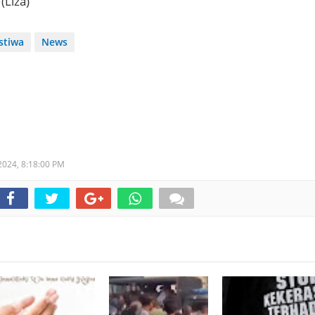
(Liza)
istiwa
News
 2024,
8:18:00 PM