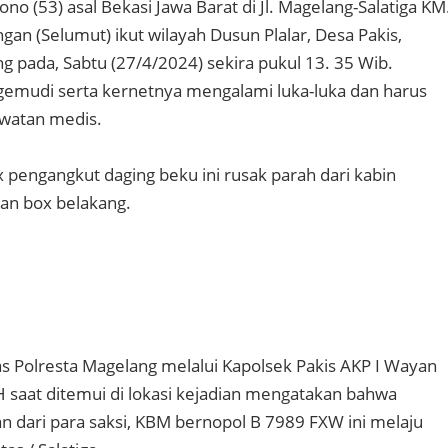
o (53) asal Bekasi Jawa Barat di Jl. Magelang-Salatiga KM
ngan (Selumut) ikut wilayah Dusun Plalar, Desa Pakis,
 pada, Sabtu (27/4/2024) sekira pukul 13. 35 Wib.
mudi serta kernetnya mengalami luka-luka dan harus
watan medis.
ox pengangkut daging beku ini rusak parah dari kabin
ian box belakang.
s Polresta Magelang melalui Kapolsek Pakis AKP I Wayan
H saat ditemui di lokasi kejadian mengatakan bahwa
 dari para saksi, KBM bernopol B 7989 FXW ini melaju