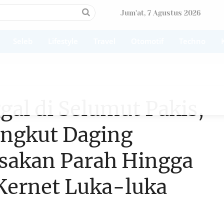
Jum'at, 7 Agustus 2026
Seleb
Lifestyle
Travel
Otomotif
Techno
al di Selumut Pakis,
angkut Daging
sakan Parah Hingga
Kernet Luka-luka