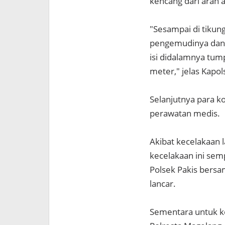
kencang dari arah at
"Sesampai di tikung
pengemudinya dan a
isi didalamnya tum
meter," jelas Kapo
Selanjutnya para 
perawatan medis.
Akibat kecelakaan la
kecelakaan ini sem
Polsek Pakis bersa
lancar.
Sementara untuk ke