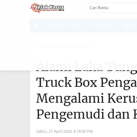
News
Bisnis
Superskor
Sport
Shortcodes
Home
› Berita Peristiwa
› News
Alami Laka Tungg
Truck Box Peng
Mengalami Keru
Pengemudi dan 
Sabtu, 27 April 2024,
8:18:00 PM