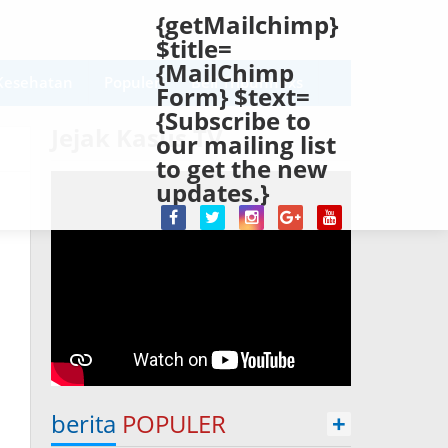
{getMailchimp}
$title=
{MailChimp
Kesehatan
Populer
Beli Tribunnexs
Form} $text=
{Subscribe to
Jejak Kasus TV
our mailing list
to get the new
updates.}
berita
POPULER
+