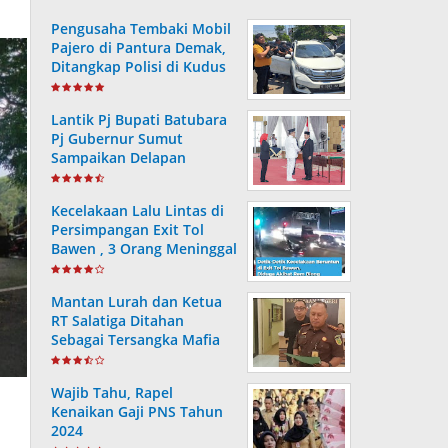
Pengusaha Tembaki Mobil
Pajero di Pantura Demak,
Ditangkap Polisi di Kudus
Lantik Pj Bupati Batubara
Pj Gubernur Sumut
Sampaikan Delapan
Arahan Presiden RI
Kecelakaan Lalu Lintas di
Persimpangan Exit Tol
Bawen , 3 Orang Meninggal
dan 9 Lainnya Alami Luka
Mantan Lurah dan Ketua
RT Salatiga Ditahan
Sebagai Tersangka Mafia
Tanah, Negara Rugi Rp 256
Juta
Wajib Tahu, Rapel
Kenaikan Gaji PNS Tahun
2024