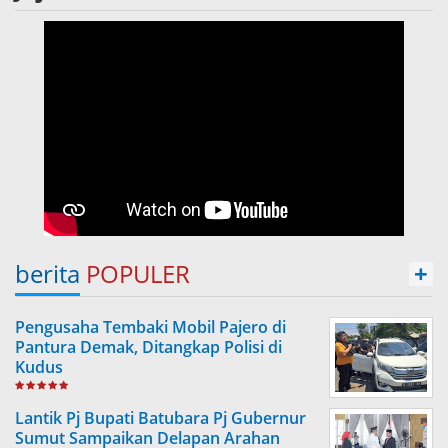
berita
POPULER
+
Pengusaha Tembaki Mobil Pajero di
Pantura Demak, Ditangkap Polisi di
Kudus
Lantik Pj Bupati Batubara Pj Gubernur
Sumut Sampaikan Delapan Arahan