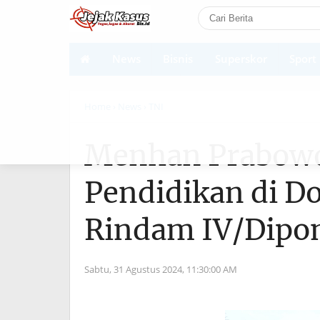
News
Bisnis
Superskor
Sport
Shortcodes
Home
› News
› TNI
Menhan Prabowo 
Pendidikan di Do
Rindam IV/Dipo
Sabtu, 31 Agustus 2024,
11:30:00 AM