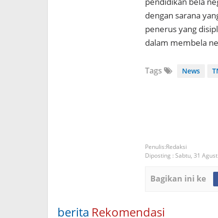
pendidikan bela ne
dengan sarana yang
penerus yang disip
dalam membela neg
Tags
News
T
Redaksi
Diposting :
Sabtu, 31 Agus
Bagikan ini ke
berita
Rekomendasi