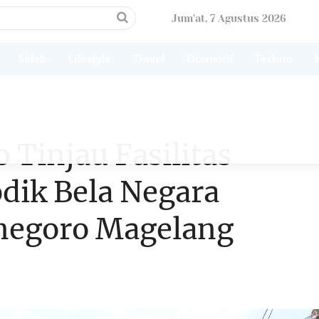
Jum'at, 7 Agustus 2026
Seleb
Lifestyle
Travel
Otomotif
Techno
Tinjau Fasilitas
dik Bela Negara
negoro Magelang