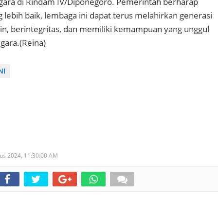
gara di Rindam IV/Diponegoro. Pemerintah berharap
 lebih baik, lembaga ini dapat terus melahirkan generasi
lin, berintegritas, dan memiliki kemampuan yang unggul
ara.(Reina)
NI
tus 2024,
11:30:00 AM