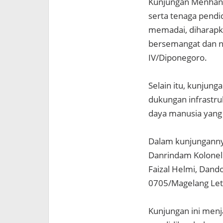
Kunjungan Menhan 
serta tenaga pendid
memadai, diharapka
bersemangat dan n
IV/Diponegoro.
Selain itu, kunjun
dukungan infrastruk
daya manusia yang 
Dalam kunjunganny
Danrindam Kolonel 
Faizal Helmi, Dando
0705/Magelang Letk
Kunjungan ini menj