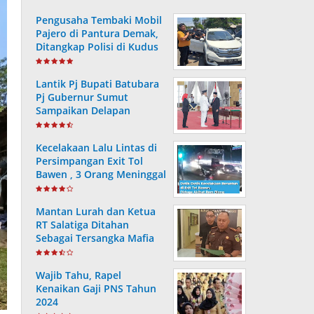
Pengusaha Tembaki Mobil
Pajero di Pantura Demak,
Ditangkap Polisi di Kudus
Lantik Pj Bupati Batubara
Pj Gubernur Sumut
Sampaikan Delapan
Arahan Presiden RI
Kecelakaan Lalu Lintas di
Persimpangan Exit Tol
Bawen , 3 Orang Meninggal
dan 9 Lainnya Alami Luka
Mantan Lurah dan Ketua
RT Salatiga Ditahan
Sebagai Tersangka Mafia
Tanah, Negara Rugi Rp 256
Juta
Wajib Tahu, Rapel
Kenaikan Gaji PNS Tahun
2024