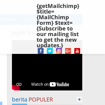
{getMailchimp}
$title=
{MailChimp
Kesehatan
Populer
Beli Tribunnexs
Form} $text=
{Subscribe to
Jejak Kasus TV
our mailing list
to get the new
updates.}
berita
POPULER
+