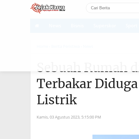
News
Bisnis
Superskor
Sport
Shortcodes
Home
› Berita Peristiwa
› News
Sebuah Rumah di
Terbakar Diduga
Listrik
Kamis, 03 Agustus 2023,
5:15:00 PM