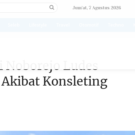
Jum'at, 7 Agustus 2026
Seleb
Lifestyle
Travel
Otomotif
Techno
 Noborejo Ludes
 Akibat Konsleting