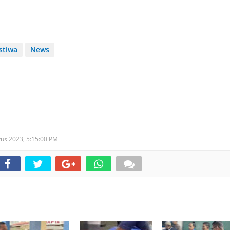
istiwa
News
tus 2023,
5:15:00 PM