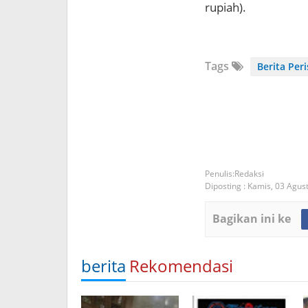
rupiah).
Tags
Berita Per
Redaksi
Diposting :
Kamis, 03 Agus
Bagikan ini ke
berita
Rekomendasi