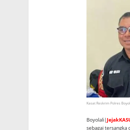
Kasat Reskrim Polres Boyol
Boyolali|
JejakKASU
sebagai tersangka 