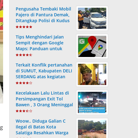
Pengusaha Tembaki Mobil
Pajero di Pantura Demak,
Ditangkap Polisi di Kudus
Tips Menghindari Jalan
Sempit dengan Google
Maps: Panduan untuk
Perjalanan yang Lancar
Terkait Konflik pertanahan
di SUMUT, Kabupaten DELI
SERDANG atas kegiatan
proyek Deli Megapolitan
(Citraland dengan PTPN 2,
Kecelakaan Lalu Lintas di
NDP)
Persimpangan Exit Tol
Bawen , 3 Orang Meninggal
dan 9 Lainnya Alami Luka
Woow.. Diduga Galian C
ng
Ilegal di Batas Kota
Salatiga Resahkan Warga