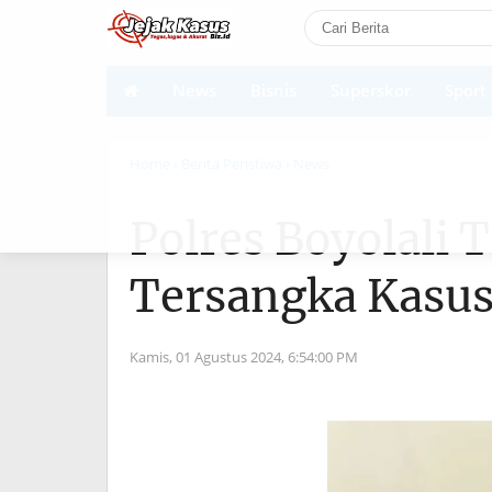
News
Bisnis
Superskor
Sport
Shortcodes
Home
› Berita Peristiwa
› News
Polres Boyolali
Tersangka Kasu
Kamis, 01 Agustus 2024,
6:54:00 PM