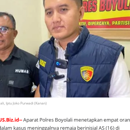
ali, Iptu Joko Purwadi (Kanan)
S.Biz.id--
Aparat Polres Boyolali menetapkan empat ora
dalam kasus meninggalnya remaja berinisial AS (16) di