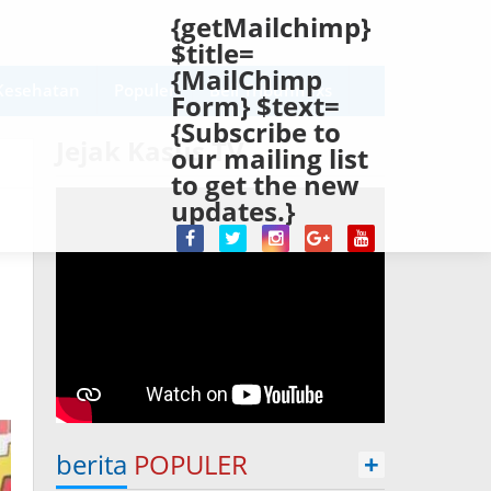
{getMailchimp}
$title=
{MailChimp
Kesehatan
Populer
Beli Tribunnexs
Form} $text=
{Subscribe to
Jejak Kasus TV
our mailing list
to get the new
updates.}
berita
POPULER
+