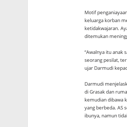
Motif penganiayaan
keluarga korban me
ketidakwajaran. A
ditemukan meningga
“Awalnya itu anak 
seorang pesilat, te
ujar Darmudi kepa
Darmudi menjelask
di Grasak dan rum
kemudian dibawa ke
yang berbeda. AS 
ibunya, namun tida