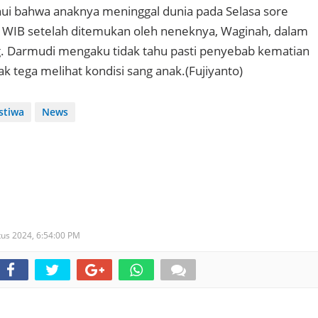
i bahwa anaknya meninggal dunia pada Selasa sore
0 WIB setelah ditemukan oleh neneknya, Waginah, dalam
g. Darmudi mengaku tidak tahu pasti penyebab kematian
k tega melihat kondisi sang anak.(Fujiyanto)
istiwa
News
tus 2024,
6:54:00 PM