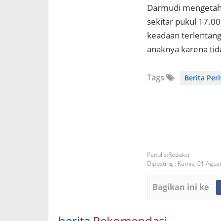
Darmudi mengetahu
sekitar pukul 17.0
keadaan terlentan
anaknya karena tida
Tags
Berita Per
Redaksi
Diposting :
Kamis, 01 Agus
Bagikan ini ke
berita
Rekomendasi